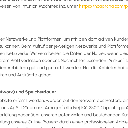
sen von Intuition Machines Inc. unter
https://hcaptcha.com/p
aler Netzwerke und Plattformen, um mit den dort aktiven Kunde
 zu können. Beim Aufruf der jeweiligen Netzwerke und Plattfor
n Netzwerke. Wir verarbeiten die Daten der Nutzer, wenn dies
nserem Profil verfassen oder uns Nachrichten zusenden. Auskun
den Anbietern geltend gemacht werden. Nur die Anbieter haben 
fen und Auskünfte geben.
Network) und Speicherdauer
site erfasst werden, werden auf den Servern des Hosters, eine
utions ApS., Dänemark, Amagerfælledvej 106 2300 Copenhagen)
üllung gegenüber unseren potenziellen und bestehenden Kunde
tellung unseres Online-Präsenz durch einen professionellen Anbi