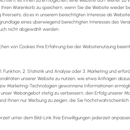
eichtern, es Ihnen zu ermöglichen, eine Website dort weiter zu 
r Ihren Warenkorb zu speichern, wenn Sie die Website wieder b
Ihrerseits, da es in unserem berechtigten Interesse als Website
grundlage eines überwiegend berechtigten Interesses des Veran
uch nicht abgewählt werden.
schen von Cookies Ihre Erfahrung bei der Websitenutzung beeint
unktion, 2. Statistik und Analyse oder 3. Marketing und erforder
onalitäten unserer Website zu nutzen, wie etwa Anfragen abzus
 bzw Marketing-Technologien gewonnene Informationen ermöglic
um unser Webangebot stetig zu verbessern, den Erfolg unserer
nd Ihnen nur Werbung zu zeigen, die Sie höchstwahrscheinlich au
rzeit unter dem Bild-Link Ihre Einwilligungen jederzeit anpasse