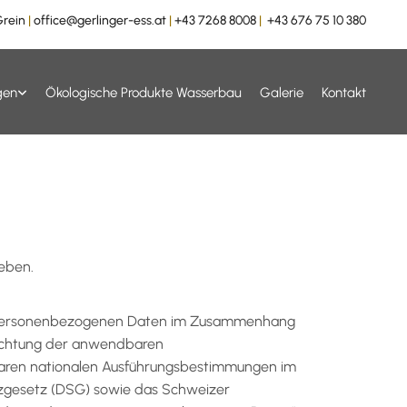
Grein
|
office@gerlinger-ess.at
|
+43 7268 8008
|
+43 676 75 10 380
gen
Ökologische Produkte Wasserbau
Galerie
Kontakt
ieben.
Ihre personenbezogenen Daten im Zusammenhang
Beachtung der anwendbaren
baren nationalen Ausführungsbestimmungen im
zgesetz (DSG) sowie das Schweizer