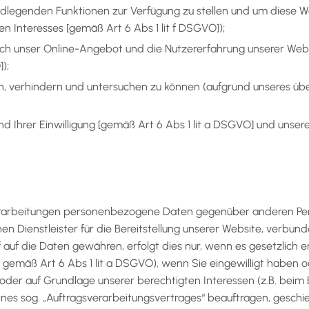
undlegenden Funktionen zur Verfügung zu stellen und um diese W
 Interesses [gemäß Art 6 Abs 1 lit f DSGVO]);
rch unser Online-Angebot und die Nutzererfahrung unserer Webs
);
n, verhindern und untersuchen zu können (aufgrund unseres üb
nd Ihrer Einwilligung [gemäß Art 6 Abs 1 lit a DSGVO] und uns
erarbeitungen personenbezogene Daten gegenüber anderen P
en Dienstleister für die Bereitstellung unserer Website, verb
f auf die Daten gewähren, erfolgt dies nur, wenn es gesetzlich 
 gemäß Art 6 Abs 1 lit a DSGVO), wenn Sie eingewilligt haben ode
er auf Grundlage unserer berechtigten Interessen (z.B. beim Ei
ines sog. „Auftragsverarbeitungsvertrages“ beauftragen, gesch