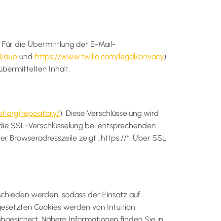
 Für die Übermittlung der E-Mail-
l/aup
und
https://www.twilio.com/legal/privacy
)
bermittelten Inhalt.
pt.org/repository/
). Diese Verschlüsselung wird
s die SSL-Verschlüsselung bei entsprechenden
iner Browseradresszeile zeigt „https://“. Über SSL
eschieden werden, sodass der Einsatz auf
gesetzten Cookies werden von Intuition
abgesichert. Nähere Informationen finden Sie in