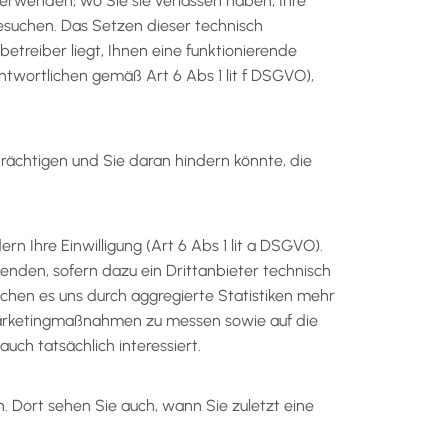
verwenden, wo Sie sie verlassen haben, Ihre
esuchen. Das Setzen dieser technisch
betreiber liegt, Ihnen eine funktionierende
twortlichen gemäß Art 6 Abs 1 lit f DSGVO),
rächtigen und Sie daran hindern könnte, die
n Ihre Einwilligung (Art 6 Abs 1 lit a DSGVO).
enden, sofern dazu ein Drittanbieter technisch
hen es uns durch aggregierte Statistiken mehr
 Marketingmaßnahmen zu messen sowie auf die
ch tatsächlich interessiert.
n. Dort sehen Sie auch, wann Sie zuletzt eine