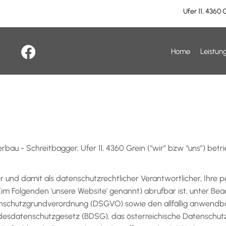
Ufer 11, 4360 
Home
Leistun
bau - Schreitbagger, Ufer 11, 4360 Grein (“wir” bzw “uns”) betr
iber und damit als datenschutzrechtlicher Verantwortlicher, 
 (im Folgenden 'unsere Website' genannt) abrufbar ist, unter 
enschutzgrundverordnung (DSGVO) sowie den allfällig anwend
desdatenschutzgesetz (BDSG), das österreichische Datenschut