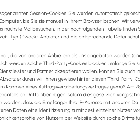
d sogenannten Session-Cookies. Sie werden automatisch gelösch
omputer, bis Sie sie manuell in Ihrem Browser löschen. Wir ve
s nächste Mal besuchen. In der nachfolgenden Tabelle finden S
fzeit, Typ (Zweck), Anbieter und die entsprechende Datenschut
hnet, die von anderen Anbietern als uns angeboten werden (and
zlich werden solche Third-Party-Cookies blockiert, solange Sie s
Dienstleister und Partner akzeptieren wollen, können Sie auch i
 Absatz erklären wir Ihnen gewisse hinter diesen Third-Party-
 im Rahmen eines Auftragsverarbeitungsvertrages gemäß Art 2
nfalls an Dritte übertragen, sofern dies gesetzlich vorgeschri
en werden, dass die Empfänger Ihre IP-Adresse mit anderen Date
enen Daten eine Identifizierung zumindest einzelner Nutzer vo
lichkeitsprofile von Nutzern der Website durch solche Dritte 