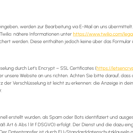
ingeben, werden zur Bearbeitung via E-Mail an uns übermittelt.
Twilio: nähere Informationen unter
https://www.twilio.com/lega
ichert werden. Diese enthalten jedoch keine über das Formular ü
elung durch Let’s Encrypt – SSL Certificates (
https://letsencry
er unsere Website an uns richten. Achten Sie bitte darauf, das
satz der Verschlüsselung ist leicht zu erkennen: die Anzeige in de
r.
ell erstellt wurden, als Spam oder Bots identifiziert und ausg
ß Art 6 Abs 1 lit f DSGVO) erfolgt. Der Dienst und die dazu ein
t. Der Datentransfer ist durch EU-Standarddatenschutzklauseln 